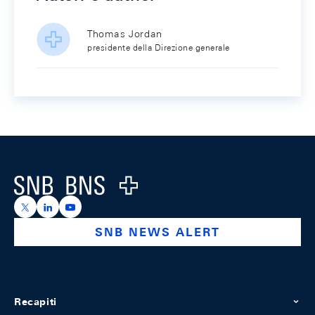
Thomas Jordan
presidente della Direzione generale
Footer
Logo
https://x.com/snb_bns
https://ch.linkedin.com/company/swiss-national-ba
https://www.youtube.com/@swissnationalbank
SNB NEWS ALERT
Recapiti