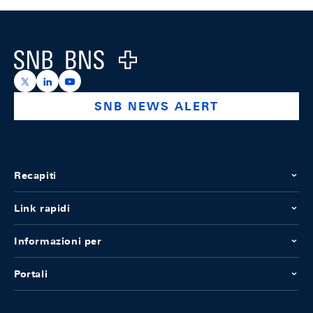
Footer
Logo
https://x.com/snb_bns
https://ch.linkedin.com/company/swiss-national-ba
https://www.youtube.com/@swissnationalbank
SNB NEWS ALERT
Recapiti
Link rapidi
Informazioni per
Portali