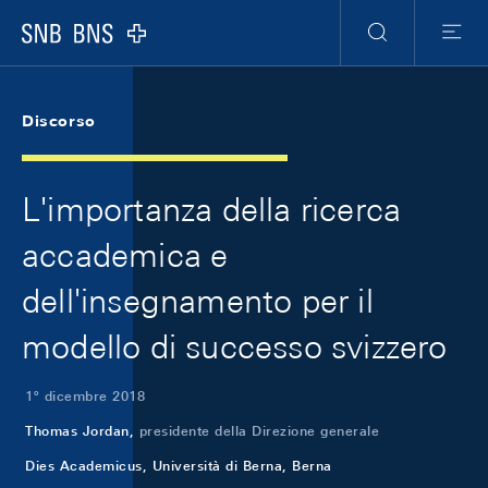
Skip Links Navigation
Header
Meta Navigation
Logo
Ricerca
Menu
Discorso
L'importanza della ricerca
accademica e
dell'insegnamento per il
modello di successo svizzero
1º dicembre 2018
Thomas Jordan,
presidente della Direzione generale
Dies Academicus, Università di Berna, Berna