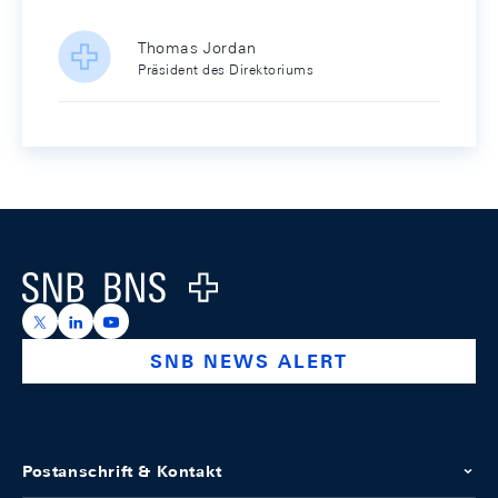
Thomas Jordan
Präsident des Direktoriums
Footer
Logo
https://x.com/snb_bns
https://ch.linkedin.com/company/swiss-national-ba
https://www.youtube.com/@swissnationalbank
SNB NEWS ALERT
Postanschrift & Kontakt