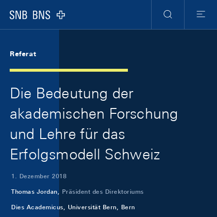
Skip Links Navigation
Header
Meta Navigation
Logo
Suche
Menu
Referat
Die Bedeutung der
akademischen Forschung
und Lehre für das
Erfolgsmodell Schweiz
1. Dezember 2018
Thomas Jordan,
Präsident des Direktoriums
Dies Academicus, Universität Bern, Bern