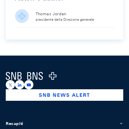
Thomas Jordan
presidente della Direzione generale
Footer
Logo
https://x.com/snb_bns
https://ch.linkedin.com/company/swiss-national-ba
https://www.youtube.com/@swissnationalbank
SNB NEWS ALERT
Recapiti