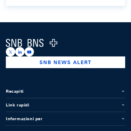
Footer
Logo
https://x.com/snb_bns
https://ch.linkedin.com/company/swiss-national-ba
https://www.youtube.com/@swissnationalbank
SNB NEWS ALERT
Recapiti
Link rapidi
Informazioni per