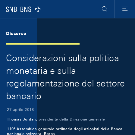
Skip Links Navigation
Header
Meta Navigation
Logo
Ricerca
Menu
Discorso
Considerazioni sulla politica
monetaria e sulla
regolamentazione del settore
bancario
27 aprile 2018
Thomas Jordan,
presidente della Direzione generale
110ª Assemblea generale ordinaria degli azionisti della Banca
nazionale svizzera, Berna