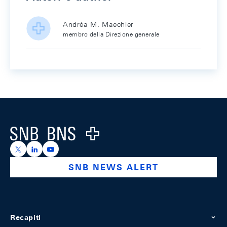
Andréa M. Maechler
membro della Direzione generale
Footer
Logo
https://x.com/snb_bns
https://ch.linkedin.com/company/swiss-national-ba
https://www.youtube.com/@swissnationalbank
SNB NEWS ALERT
Recapiti