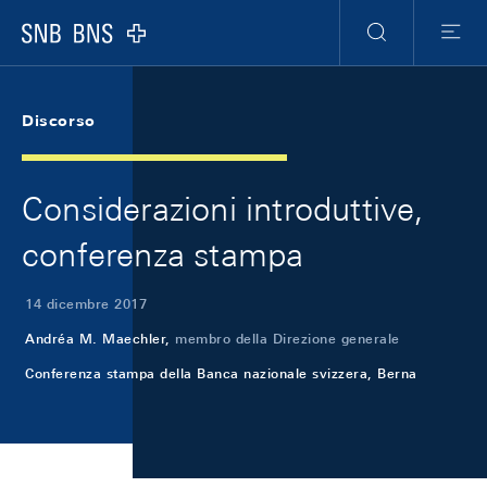
Skip Links Navigation
Header
Meta Navigation
Logo
Ricerca
Menu
Discorso
Considerazioni introduttive,
conferenza stampa
14 dicembre 2017
Andréa M. Maechler,
membro della Direzione generale
Conferenza stampa della Banca nazionale svizzera, Berna