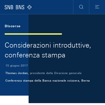
Skip Links Navigation
Header
Meta Navigation
Logo
Ricerca
Menu
Discorso
Considerazioni introduttive,
conferenza stampa
15 giugno 2017
Thomas Jordan,
presidente della Direzione generale
Conferenza stampa della Banca nazionale svizzera, Berna