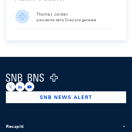
Thomas Jordan
presidente della Direzione generale
Footer
Logo
https://x.com/snb_bns
https://ch.linkedin.com/company/swiss-national-ba
https://www.youtube.com/@swissnationalbank
SNB NEWS ALERT
Recapiti