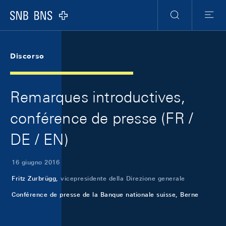
Skip Links Navigation
Header
Meta Navigation
Logo
Ricerca
Menu
Discorso
Remarques introductives,
conférence de presse (FR /
DE / EN)
16 giugno 2016
Fritz Zurbrügg,
vicepresidente della Direzione generale
Conférence de presse de la Banque nationale suisse, Berne