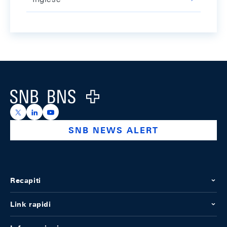
Footer
Logo
https://x.com/snb_bns
https://ch.linkedin.com/company/swiss-national-ba
https://www.youtube.com/@swissnationalbank
SNB NEWS ALERT
Recapiti
Link rapidi