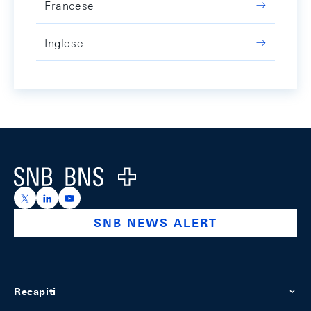
Francese
Inglese
Footer
Logo
https://x.com/snb_bns
https://ch.linkedin.com/company/swiss-national-ba
https://www.youtube.com/@swissnationalbank
SNB NEWS ALERT
Recapiti