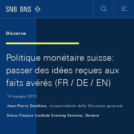
Skip Links Navigation
Header
Meta Navigation
Logo
Ricerca
Menu
Discorso
Politique monétaire suisse:
passer des idées reçues aux
faits avérés (FR / DE / EN)
19 maggio 2015
Jean-Pierre Danthine,
vicepresidente della Direzione generale
Swiss Finance Institute Evening Seminar, Genève