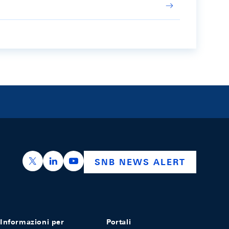
https://x.com/snb_bns
https://ch.linkedin.com/company/swiss-nation
https://www.youtube.com/@swissnation
SNB NEWS ALERT
Informazioni per
Portali