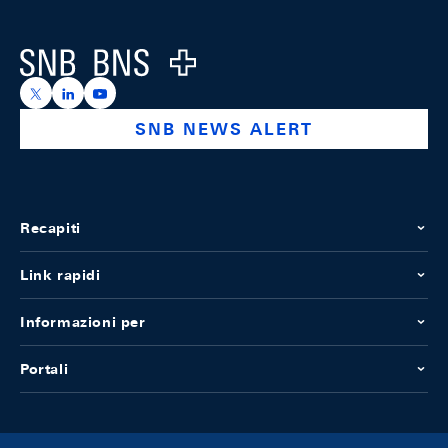
Logo
https://x.com/snb_bns
https://ch.linkedin.com/company/swiss-national-ba
https://www.youtube.com/@swissnationalbank
SNB NEWS ALERT
Recapiti
Link rapidi
Informazioni per
Portali