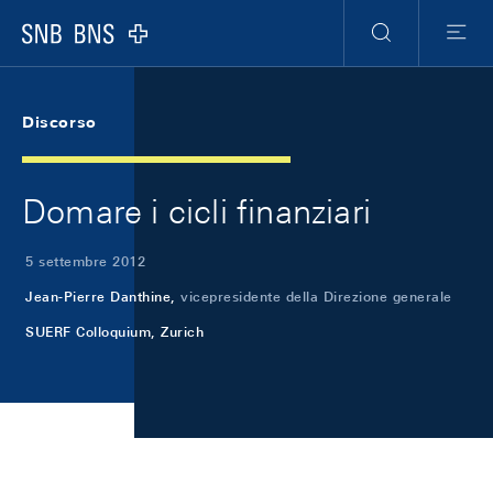
Skip Links Navigation
Header
Meta Navigation
Logo
Ricerca
Menu
Discorso
Domare i cicli finanziari
5 settembre 2012
Jean-Pierre Danthine,
vicepresidente della Direzione generale
SUERF Colloquium, Zurich