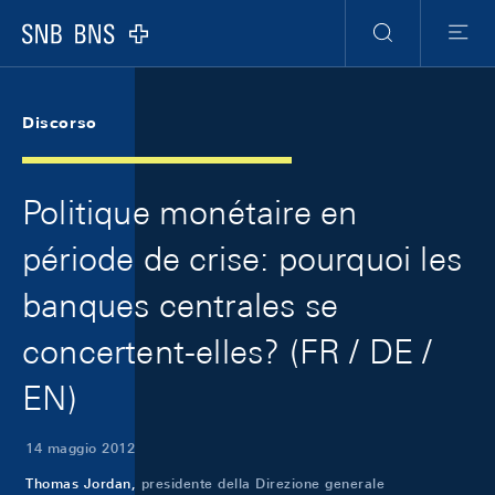
Skip Links Navigation
Header
Meta Navigation
Logo
Ricerca
Menu
Discorso
Politique monétaire en
période de crise: pourquoi les
banques centrales se
concertent-elles? (FR / DE /
EN)
14 maggio 2012
Thomas Jordan,
presidente della Direzione generale