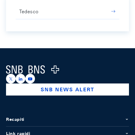
Tedesco
Footer
Logo
https://x.com/snb_bns
https://ch.linkedin.com/company/swiss-national-ba
https://www.youtube.com/@swissnationalbank
SNB NEWS ALERT
Recapiti
Link rapidi