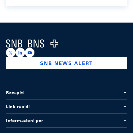
Footer
Logo
https://x.com/snb_bns
https://ch.linkedin.com/company/swiss-national-ba
https://www.youtube.com/@swissnationalbank
SNB NEWS ALERT
Recapiti
Link rapidi
Informazioni per