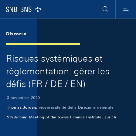
Skip Links Navigation
Header
Meta Navigation
Logo
Ricerca
Menu
Discorso
Risques systémiques et
réglementation: gérer les
défis (FR / DE / EN)
3 novembre 2010
Thomas Jordan,
vicepresidente della Direzione generale
5th Annual Meeting of the Swiss Finance Institute, Zurich