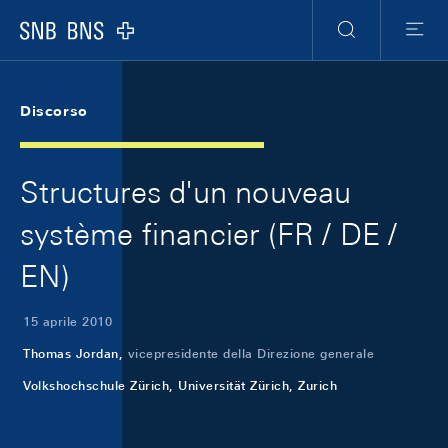
Skip Links Navigation
Header
Meta Navigation
Logo
Ricerca
Menu
Discorso
Structures d'un nouveau
système financier (FR / DE /
EN)
15 aprile 2010
Thomas Jordan,
vicepresidente della Direzione generale
Volkshochschule Zürich, Universität Zürich, Zurich