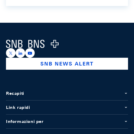
Footer
Logo
https://x.com/snb_bns
https://ch.linkedin.com/company/swiss-national-ba
https://www.youtube.com/@swissnationalbank
SNB NEWS ALERT
Recapiti
Link rapidi
Informazioni per