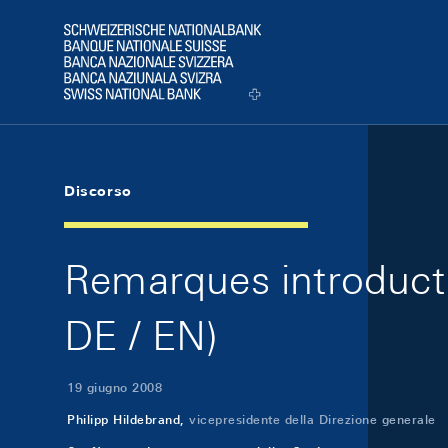
Skip Links Navigation
Header
Logo
Discorso
Remarques introducti
DE / EN)
19 giugno 2008
Philipp Hildebrand,
vicepresidente della Direzione generale