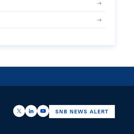
https://x.com/snb_bns
https://ch.linkedin.com/company/swiss-nation
https://www.youtube.com/@swissnation
SNB NEWS ALERT