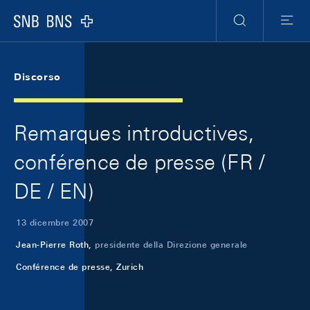
Skip Links Navigation
Header
Meta Navigation
Logo
Ricerca
Menu
Discorso
Remarques introductives,
conférence de presse (FR /
DE / EN)
13 dicembre 2007
Jean-Pierre Roth,
presidente della Direzione generale
Conférence de presse, Zurich