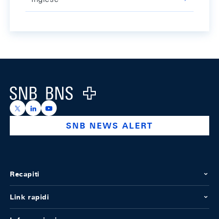
Footer
Logo
https://x.com/snb_bns
https://ch.linkedin.com/company/swiss-national-ba
https://www.youtube.com/@swissnationalbank
SNB NEWS ALERT
Recapiti
Link rapidi