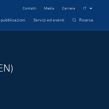
Meta Navigation
Contatti
Media
Carriera
IT
 pubblicazioni
Servizi ed eventi
Ricerca
 EN)