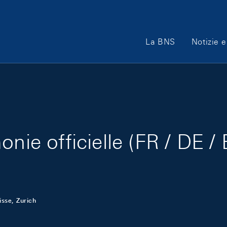
Main Navigation
La BNS
Notizie e
nie officielle (FR / DE /
isse, Zurich