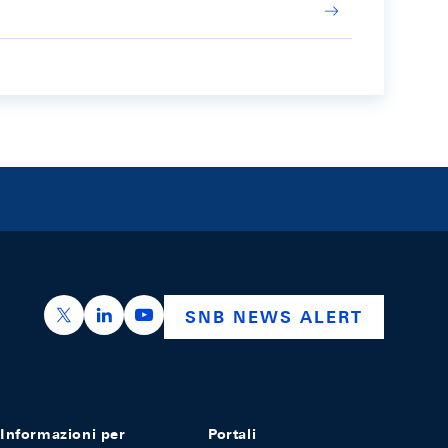
https://x.com/snb_bns
https://ch.linkedin.com/company/swiss-nation
https://www.youtube.com/@swissnation
SNB NEWS ALERT
Informazioni per
Portali