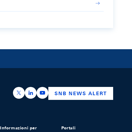
https://x.com/snb_bns
https://ch.linkedin.com/company/swiss-nation
https://www.youtube.com/@swissnation
SNB NEWS ALERT
Informazioni per
Portali