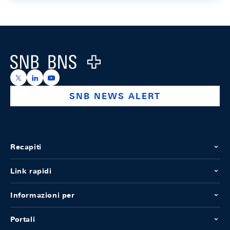
Footer
Logo
https://x.com/snb_bns
https://ch.linkedin.com/company/swiss-national-ba
https://www.youtube.com/@swissnationalbank
SNB NEWS ALERT
Recapiti
Link rapidi
Informazioni per
Portali