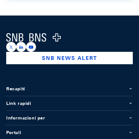
Footer
Logo
https://x.com/snb_bns
https://ch.linkedin.com/company/swiss-national-ba
https://www.youtube.com/@swissnationalbank
SNB NEWS ALERT
Recapiti
Link rapidi
Informazioni per
Portali