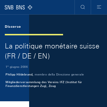
Skip Links Navigation
Header
Meta Navigation
Logo
Ricerca
Menu
Discorso
La politique monétaire suisse
(FR / DE / EN)
1º giugno 2006
Philipp Hildebrand,
membro della Direzione generale
Mitgliederversammlung des Vereins IFZ (Institut für
Finanzdienstleistungen Zug), Zoug