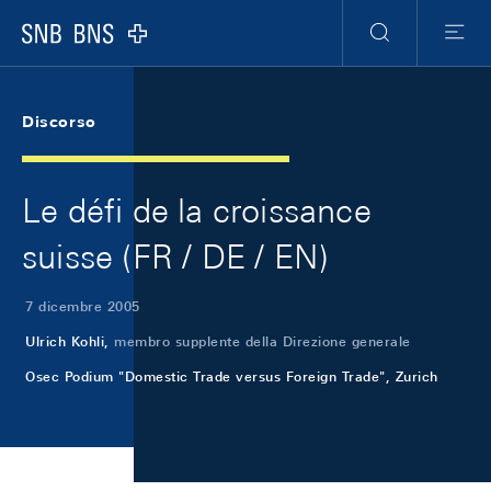
Skip Links Navigation
Header
Meta Navigation
Logo
Ricerca
Menu
Discorso
Le défi de la croissance
suisse (FR / DE / EN)
7 dicembre 2005
Ulrich Kohli,
membro supplente della Direzione generale
Osec Podium "Domestic Trade versus Foreign Trade", Zurich