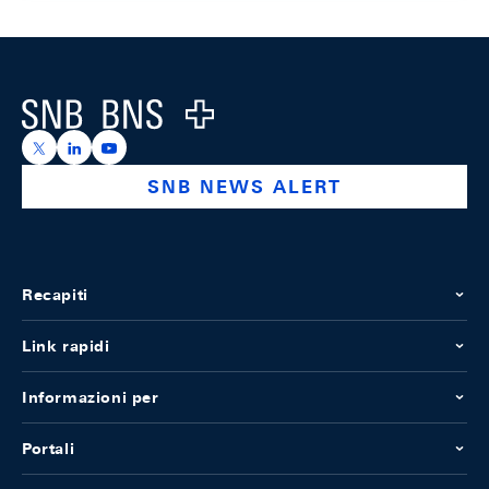
Footer
Logo
https://x.com/snb_bns
https://ch.linkedin.com/company/swiss-national-ba
https://www.youtube.com/@swissnationalbank
SNB NEWS ALERT
Recapiti
Link rapidi
Informazioni per
Portali