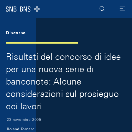
Skip Links Navigation
Header
Meta Navigation
Logo
Ricerca
Menu
Discorso
Risultati del concorso di idee
per una nuova serie di
banconote: Alcune
considerazioni sul prosieguo
dei lavori
23 novembre 2005
Roland Tornare