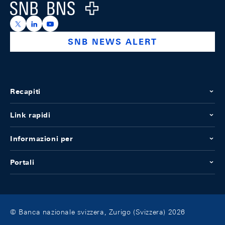
Logo
https://x.com/snb_bns
https://ch.linkedin.com/company/swiss-national-ba
https://www.youtube.com/@swissnationalbank
SNB NEWS ALERT
Recapiti
Link rapidi
Informazioni per
Portali
© Banca nazionale svizzera, Zurigo (Svizzera) 2026