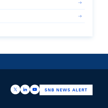
https://x.com/snb_bns
https://ch.linkedin.com/company/swiss-nation
https://www.youtube.com/@swissnation
SNB NEWS ALERT