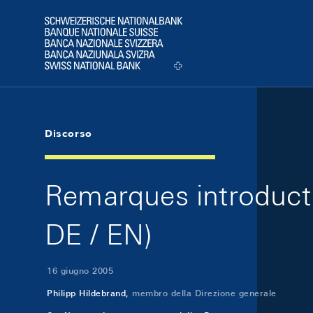
Skip Links Navigation
Header
Logo
Discorso
Remarques introducti
DE / EN)
16 giugno 2005
Philipp Hildebrand,
membro della Direzione generale