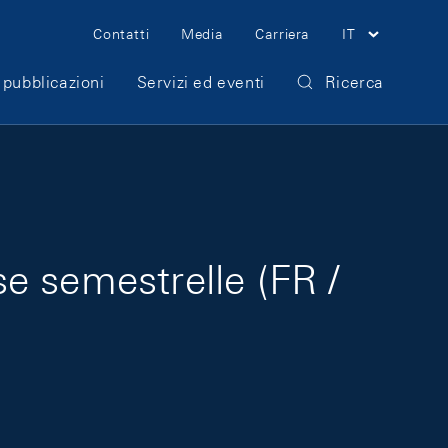
Meta Navigation
Contatti
Media
Carriera
IT
 pubblicazioni
Servizi ed eventi
Ricerca
e semestrelle (FR /