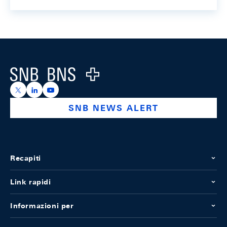
Footer
Logo
https://x.com/snb_bns
https://ch.linkedin.com/company/swiss-national-ba
https://www.youtube.com/@swissnationalbank
SNB NEWS ALERT
Recapiti
Link rapidi
Informazioni per