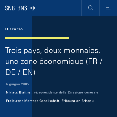
Skip Links Navigation
Header
Meta Navigation
Logo
Ricerca
Menu
Discorso
Trois pays, deux monnaies,
une zone économique (FR /
DE / EN)
6 giugno 2005
Niklaus Blattner,
vicepresidente della Direzione generale
Freiburger Montags-Gesellschaft, Fribourg-en-Brisgau