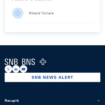
Roland Tornare
Footer
Logo
https://x.com/snb_bns
https://ch.linkedin.com/company/swiss-national-ba
https://www.youtube.com/@swissnationalbank
SNB NEWS ALERT
Recapiti