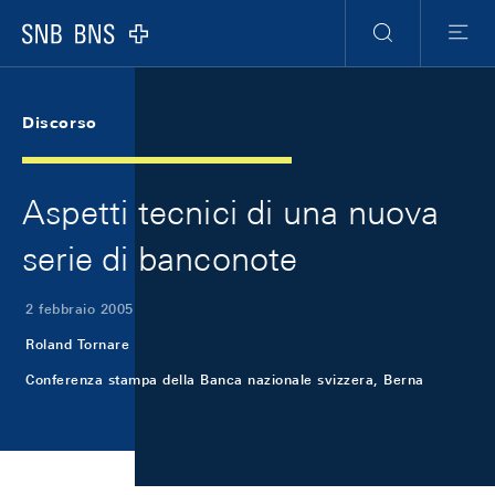
Skip Links Navigation
Header
Meta Navigation
Logo
Ricerca
Menu
Discorso
Aspetti tecnici di una nuova
serie di banconote
2 febbraio 2005
Roland Tornare
Conferenza stampa della Banca nazionale svizzera, Berna