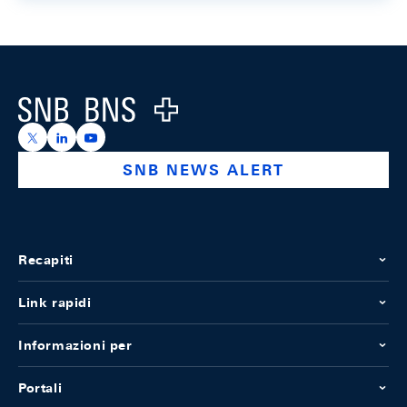
Footer
Logo
https://x.com/snb_bns
https://ch.linkedin.com/company/swiss-national-ba
https://www.youtube.com/@swissnationalbank
SNB NEWS ALERT
Recapiti
Link rapidi
Informazioni per
Portali