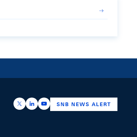
https://x.com/snb_bns
https://ch.linkedin.com/company/swiss-nation
https://www.youtube.com/@swissnation
SNB NEWS ALERT