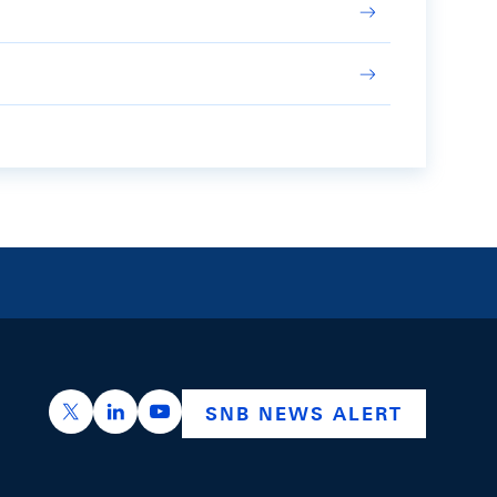
https://x.com/snb_bns
https://ch.linkedin.com/company/swiss-nation
https://www.youtube.com/@swissnation
SNB NEWS ALERT