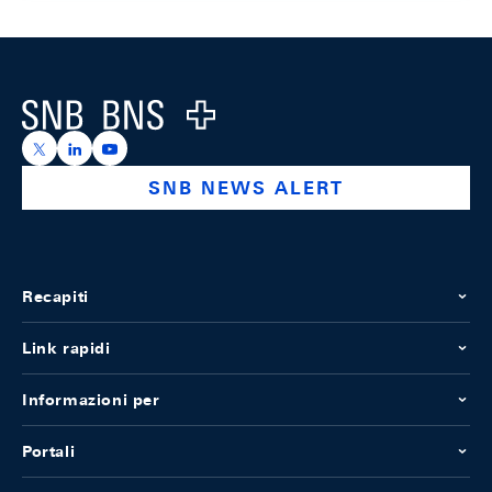
Footer
Logo
https://x.com/snb_bns
https://ch.linkedin.com/company/swiss-national-ba
https://www.youtube.com/@swissnationalbank
SNB NEWS ALERT
Recapiti
Link rapidi
Informazioni per
Portali