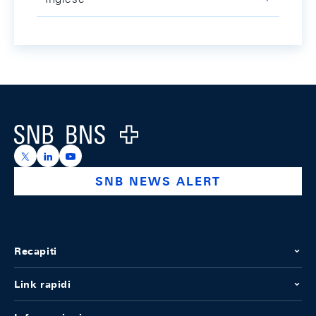
Footer
Logo
https://x.com/snb_bns
https://ch.linkedin.com/company/swiss-national-ba
https://www.youtube.com/@swissnationalbank
SNB NEWS ALERT
Recapiti
Link rapidi