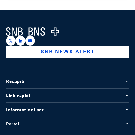
Footer
Logo
https://x.com/snb_bns
https://ch.linkedin.com/company/swiss-national-ba
https://www.youtube.com/@swissnationalbank
SNB NEWS ALERT
Recapiti
Link rapidi
Informazioni per
Portali