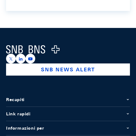
Footer
Logo
https://x.com/snb_bns
https://ch.linkedin.com/company/swiss-national-ba
https://www.youtube.com/@swissnationalbank
SNB NEWS ALERT
Recapiti
Link rapidi
Informazioni per