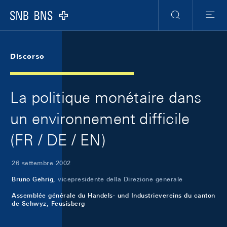
Skip Links Navigation
Header
Meta Navigation
Logo
Ricerca
Menu
Discorso
La politique monétaire dans
un environnement difficile
(FR / DE / EN)
26 settembre 2002
Bruno Gehrig,
vicepresidente della Direzione generale
Assemblée générale du Handels- und Industrievereins du canton
de Schwyz, Feusisberg