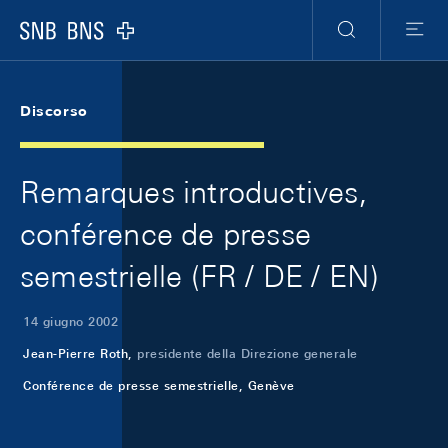
Skip Links Navigation
Header
Meta Navigation
Logo
Ricerca
Menu
Discorso
Remarques introductives,
conférence de presse
semestrielle (FR / DE / EN)
14 giugno 2002
Jean-Pierre Roth,
presidente della Direzione generale
Conférence de presse semestrielle, Genève