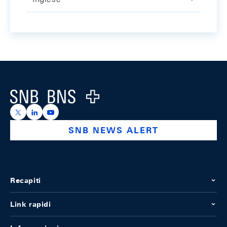
Footer
Logo
https://x.com/snb_bns
https://ch.linkedin.com/company/swiss-national-ba
https://www.youtube.com/@swissnationalbank
SNB NEWS ALERT
Recapiti
Link rapidi