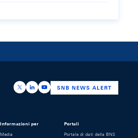
https://x.com/snb_bns
https://ch.linkedin.com/company/swiss-nation
https://www.youtube.com/@swissnation
SNB NEWS ALERT
Informazioni per
Portali
Media
Portale di dati della BNS