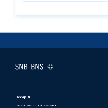
Footer
Logo
Recapiti
Banca nazionale svizzera