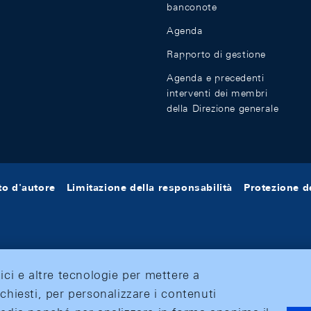
banconote
Agenda
Rapporto di gestione
Agenda e precedenti
interventi dei membri
della Direzione generale
tto d'autore
Limitazione della responsabilità
Protezione de
tici e altre tecnologie per mettere a
ichiesti, per personalizzare i contenuti