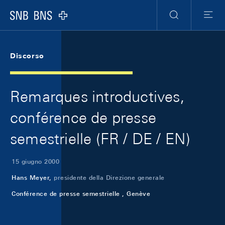
Skip Links Navigation
Header
Meta Navigation
Logo
Ricerca
Menu
Discorso
Remarques introductives,
conférence de presse
semestrielle (FR / DE / EN)
15 giugno 2000
Hans Meyer,
presidente della Direzione generale
Conférence de presse semestrielle , Genève