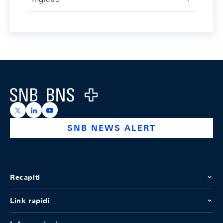
Footer
Logo
https://x.com/snb_bns
https://ch.linkedin.com/company/swiss-national-ba
https://www.youtube.com/@swissnationalbank
SNB NEWS ALERT
Recapiti
Link rapidi