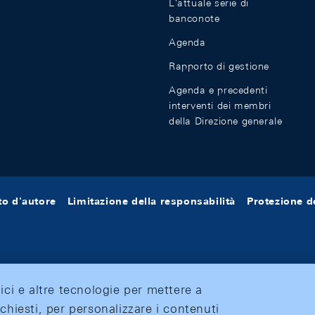
L'attuale serie di
banconote
Agenda
Rapporto di gestione
Agenda e precedenti
interventi dei membri
della Direzione generale
tto d'autore
Limitazione della responsabilità
Protezione de
tici e altre tecnologie per mettere a
ichiesti, per personalizzare i contenuti