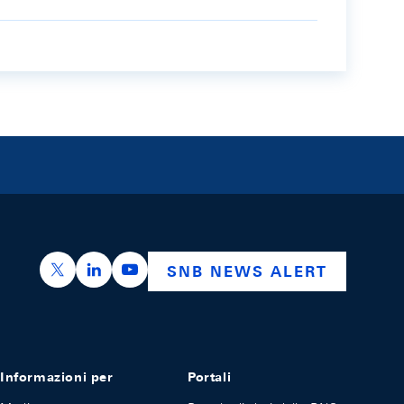
https://x.com/snb_bns
https://ch.linkedin.com/company/swiss-nation
https://www.youtube.com/@swissnation
SNB NEWS ALERT
Informazioni per
Portali