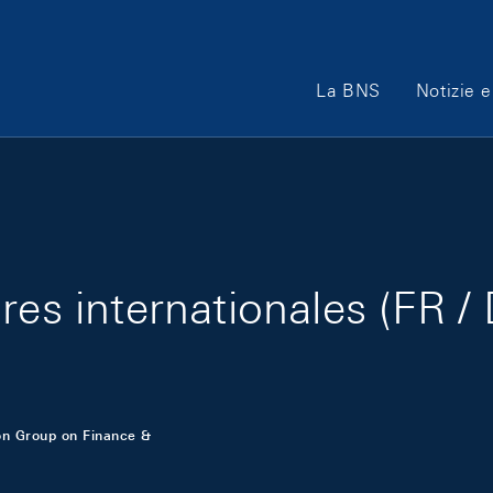
Main Navigation
La BNS
Notizie e
res internationales (FR /
on Group on Finance &