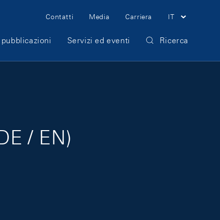
Meta Navigation
Contatti
Media
Carriera
IT
 pubblicazioni
Servizi ed eventi
Ricerca
 DE / EN)