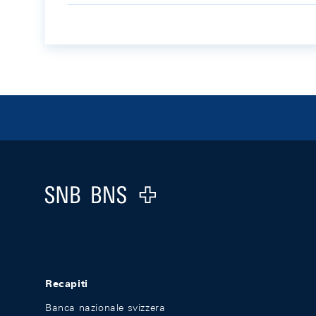
Footer
Logo
Recapiti
Banca nazionale svizzera