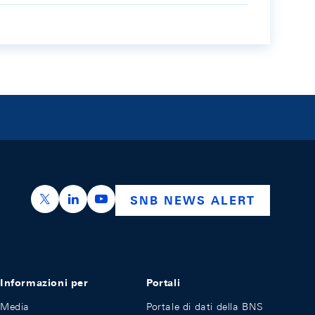
https://x.com/snb_bns
https://ch.linkedin.com/company/swiss-nation
https://www.youtube.com/@swissnation
SNB NEWS ALERT
Informazioni per
Portali
Media
Portale di dati della BNS