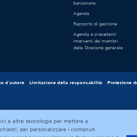
banconote
Agenda
Rapporto di gestione
Agenda e precedenti
interventi dei membri
della Direzione generale
tto d'autore
Limitazione della responsabilità
Protezione de
tici e altre tecnologie per mettere a
ichiesti, per personalizzare i contenuti