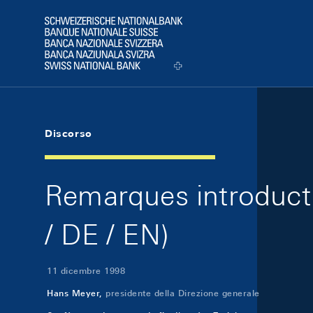
Skip Links Navigation
Header
Logo
Discorso
Remarques introducti
/ DE / EN)
11 dicembre 1998
Hans Meyer,
presidente della Direzione generale