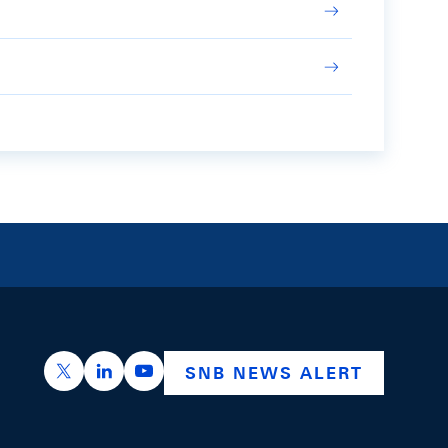
https://x.com/snb_bns
https://ch.linkedin.com/company/swiss-nation
https://www.youtube.com/@swissnation
SNB NEWS ALERT