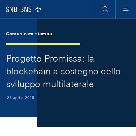
Skip Links Navigation
Header
Meta Navigation
Logo
Ricerca
Menu
Comunicato stampa
Progetto Promissa: la
blockchain a sostegno dello
sviluppo multilaterale
23 aprile 2025