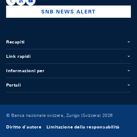
https://x.com/snb_bns
https://ch.linkedin.com/company/swiss-national-ba
https://www.youtube.com/@swissnationalbank
SNB NEWS ALERT
Recapiti
Link rapidi
Informazioni per
Portali
© Banca nazionale svizzera, Zurigo (Svizzera) 2026
Diritto d'autore
Limitazione della responsabilità