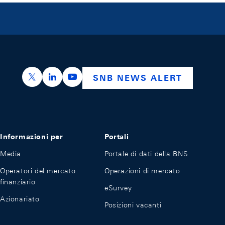
https://x.com/snb_bns
https://ch.linkedin.com/company/swiss-nation
https://www.youtube.com/@swissnation
SNB NEWS ALERT
Informazioni per
Portali
Media
Portale di dati della BNS
Operatori del mercato
Operazioni di mercato
finanziario
eSurvey
Azionariato
Posizioni vacanti