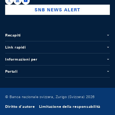
https://x.com/snb_bns
https://ch.linkedin.com/company/swiss-national-ba
https://www.youtube.com/@swissnationalbank
SNB NEWS ALERT
Recapiti
Link rapidi
Informazioni per
Portali
© Banca nazionale svizzera, Zurigo (Svizzera) 2026
Diritto d'autore
Limitazione della responsabilità