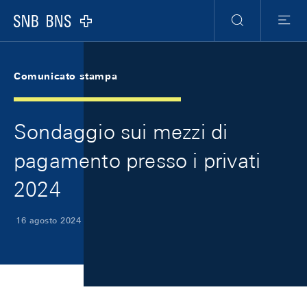
Skip Links Navigation
Header
Meta Navigation
Logo
Ricerca
Menu
Comunicato stampa
Sondaggio sui mezzi di
pagamento presso i privati
2024
16 agosto 2024