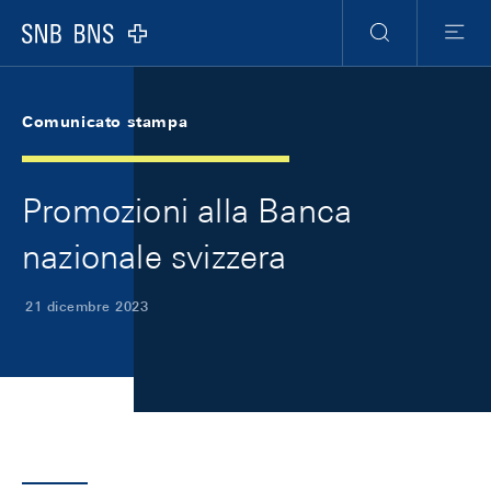
Skip Links Navigation
Header
Meta Navigation
Logo
Ricerca
Menu
Comunicato stampa
Promozioni alla Banca
nazionale svizzera
21 dicembre 2023