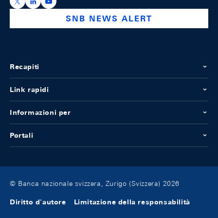
https://x.com/snb_bns
https://ch.linkedin.com/company/swiss-national-ba
https://www.youtube.com/@swissnationalbank
SNB NEWS ALERT
Recapiti
Link rapidi
Informazioni per
Portali
© Banca nazionale svizzera, Zurigo (Svizzera) 2026
Diritto d'autore
Limitazione della responsabilità