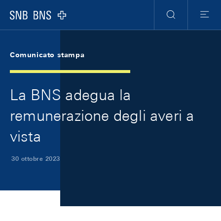
Skip Links Navigation
Header
Meta Navigation
Logo
Ricerca
Menu
Comunicato stampa
La BNS adegua la
remunerazione degli averi a
vista
30 ottobre 2023