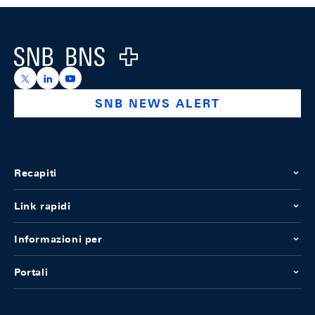
Footer
Logo
https://x.com/snb_bns
https://ch.linkedin.com/company/swiss-national-ba
https://www.youtube.com/@swissnationalbank
SNB NEWS ALERT
Recapiti
Link rapidi
Informazioni per
Portali