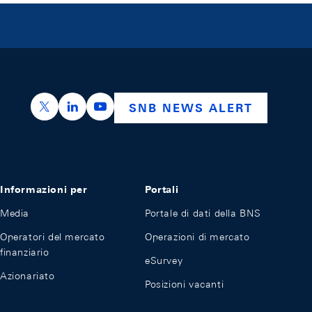
https://x.com/snb_bns
https://ch.linkedin.com/company/swiss-nation
https://www.youtube.com/@swissnation
SNB NEWS ALERT
Informazioni per
Portali
Media
Portale di dati della BNS
Operatori del mercato
Operazioni di mercato
finanziario
eSurvey
Azionariato
Posizioni vacanti