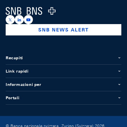
Logo
https://x.com/snb_bns
https://ch.linkedin.com/company/swiss-national-ba
https://www.youtube.com/@swissnationalbank
SNB NEWS ALERT
Recapiti
Link rapidi
Informazioni per
Portali
© Banca nazionale svizzera, Zurigo (Svizzera) 2026