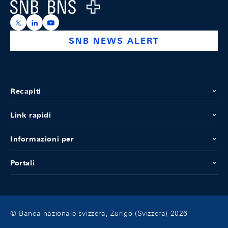
Logo
https://x.com/snb_bns
https://ch.linkedin.com/company/swiss-national-ba
https://www.youtube.com/@swissnationalbank
SNB NEWS ALERT
Recapiti
Link rapidi
Informazioni per
Portali
© Banca nazionale svizzera, Zurigo (Svizzera) 2026