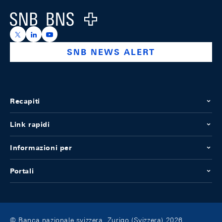
Logo
https://x.com/snb_bns
https://ch.linkedin.com/company/swiss-national-ba
https://www.youtube.com/@swissnationalbank
SNB NEWS ALERT
Recapiti
Link rapidi
Informazioni per
Portali
© Banca nazionale svizzera, Zurigo (Svizzera) 2026