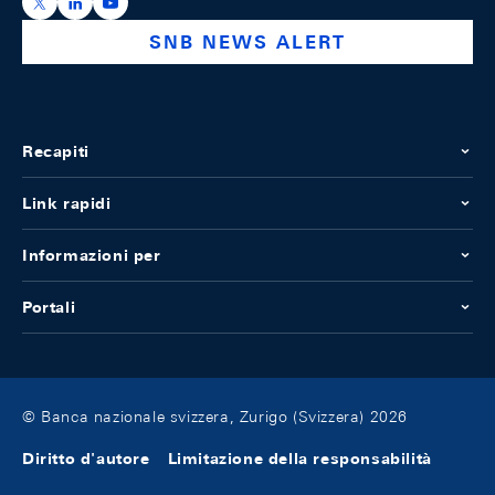
https://x.com/snb_bns
https://ch.linkedin.com/company/swiss-national-ba
https://www.youtube.com/@swissnationalbank
SNB NEWS ALERT
Recapiti
Link rapidi
Informazioni per
Portali
© Banca nazionale svizzera, Zurigo (Svizzera) 2026
Diritto d'autore
Limitazione della responsabilità