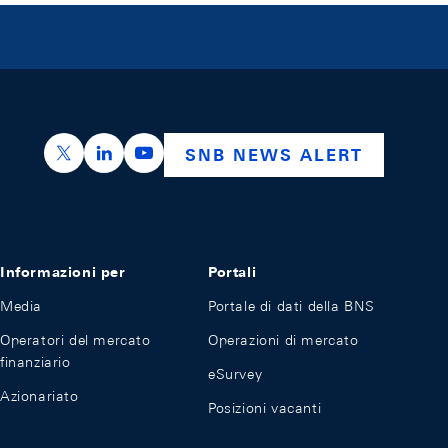
https://x.com/snb_bns
https://ch.linkedin.com/company/swiss-nation
https://www.youtube.com/@swissnation
SNB NEWS ALERT
Informazioni per
Portali
Media
Portale di dati della BNS
Operatori del mercato
Operazioni di mercato
finanziario
eSurvey
Azionariato
Posizioni vacanti